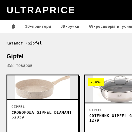
ULTRAPRICE
🏠
3D-принтеры
3D-ручки
AV-ресиверы и усил
Каталог
Gipfel
Gipfel
358 товаров
-34%
GIPFEL
GIPFEL
СКОВОРОДА GIPFEL DIAMANT
СОТЕЙНИК GIPFEL G
52039
1279