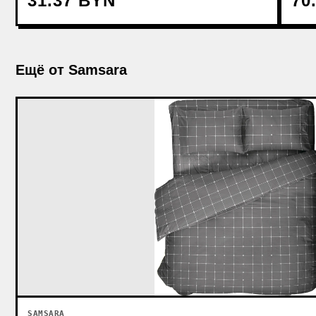
31.37 BYN
70
Ещё от Samsara
SAMSARA