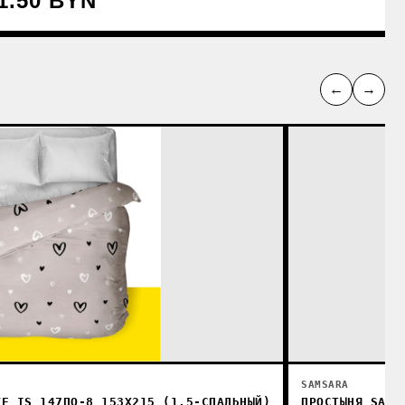
1.50 BYN
←
→
SAMSARA
VE IS 147ПО-8 153X215 (1.5-СПАЛЬНЫЙ)
ПРОСТЫНЯ SAMS