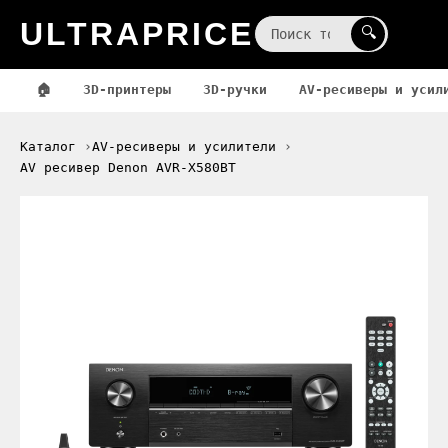
ULTRAPRICE
☰
🔍
🏠
3D-принтеры
3D-ручки
AV-ресиверы и усил
Каталог
AV-ресиверы и усилители
AV ресивер Denon AVR-X580BT