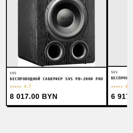
SVS
SVS
БЕСПРОВО
БЕСПРОВОДНОЙ САБВУФЕР SVS PB-2000 PRO
★★★★★ 4.7
★★★★★ 4.7
8 017.00 BYN
6 917