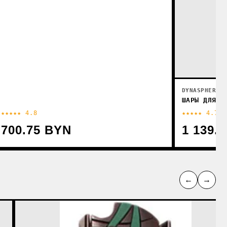
DYNASPHERES
ШАРЫ ДЛЯ Б
★★★★★ 4.8
★★★★★ 4.7
700.75 BYN
1 139.
←
→