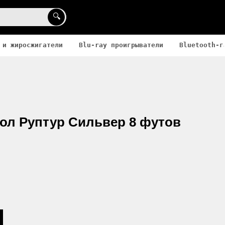
🔍
 и жиросжигатели
Blu-ray проигрыватели
Bluetooth-г
ол Руптур Сильвер 8 футов