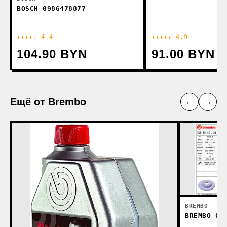
BOSCH 0986478877
★★★★☆ 4.4
★★★★★ 4.9
104.90 BYN
91.00 BYN
Ещё от Brembo
←
→
BREMBO
BREMBO 08