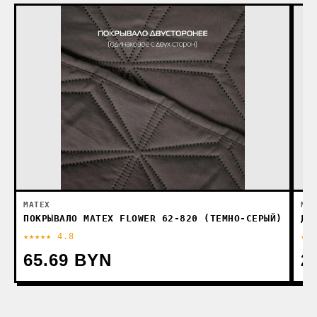
MATEX
MAT
ПОКРЫВАЛО MATEX FLOWER 62-820 (ТЕМНО-СЕРЫЙ)
ДЕ
★★★★★ 4.8
★★
65.69 BYN
2