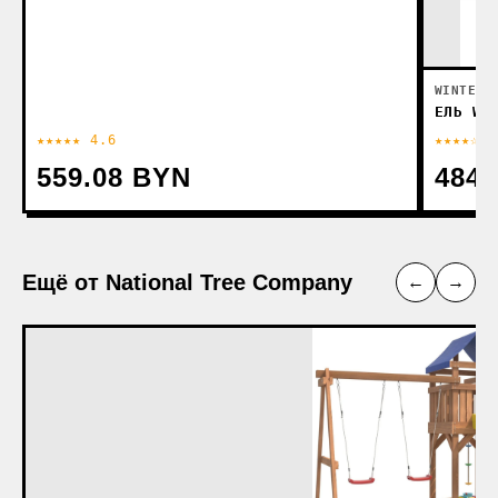
WINTER 
ЕЛЬ WI
★★★★★ 4.6
★★★★☆ 4
559.08 BYN
484.
Ещё от National Tree Company
←
→