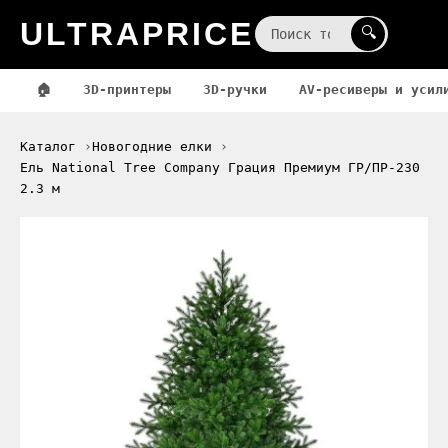
ULTRAPRICE
☰
🔍
🏠
3D-принтеры
3D-ручки
AV-ресиверы и усил
Каталог
Новогодние елки
Ель National Tree Company Грация Премиум ГР/ПР-230
2.3 м