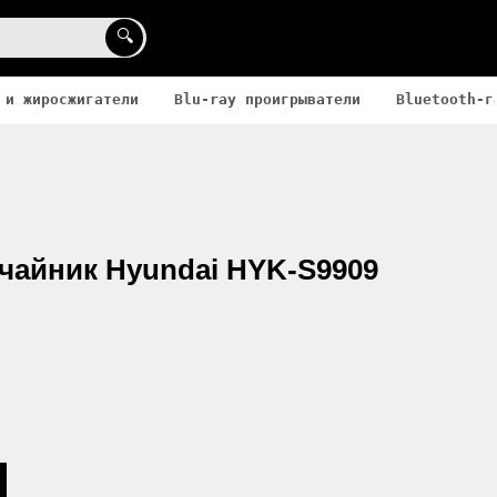
🔍
 и жиросжигатели
Blu-ray проигрыватели
Bluetooth-г
чайник Hyundai HYK-S9909