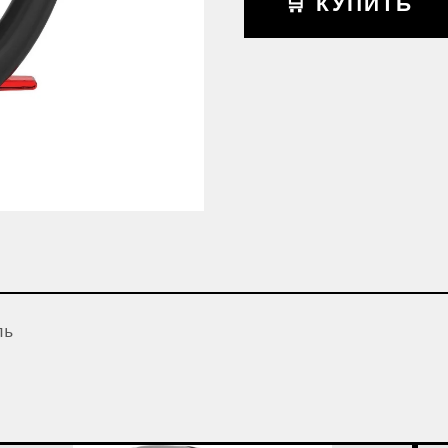
🛒 КУПИТЬ
ль