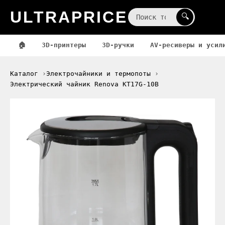
ULTRAPRICE
☰
🔍
🏠
3D-принтеры
3D-ручки
AV-ресиверы и усил
Каталог
Электрочайники и термопоты
Электрический чайник Renova KT17G-10B