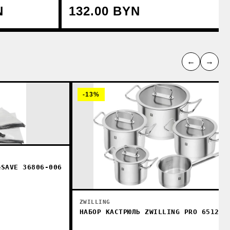
N
132.00 BYN
←
→
-13%
&SAVE 36806-006
ZWILLING
НАБОР КАСТРЮЛЬ ZWILLING PRO 65120-