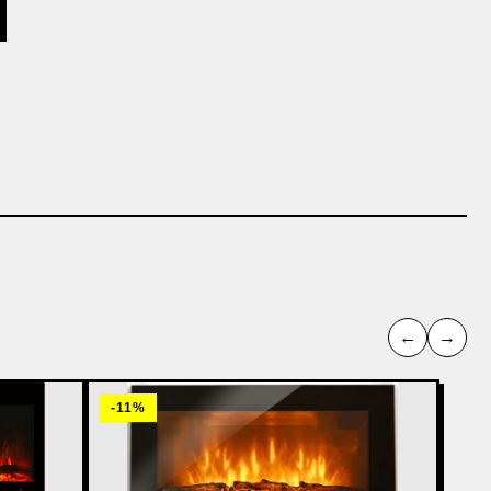
←
→
-11%