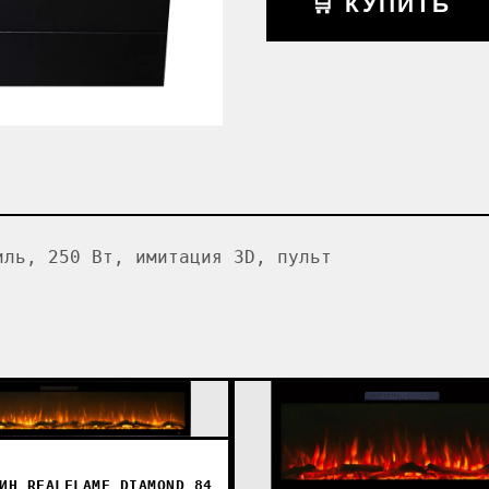
🛒 КУПИТЬ
иль, 250 Вт, имитация 3D, пульт
ИН REALFLAME DIAMOND 84