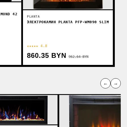
AMOND 42
PLANTA
ЭЛЕКТРОКАМИН PLANTA PFP-WM090 SLIM
★★★★★ 4.8
860.35 BYN
962.64 BYN
←
→