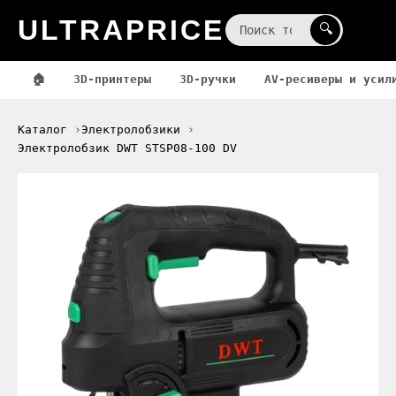
ULTRAPRICE
☰
🔍
🏠
3D-принтеры
3D-ручки
AV-ресиверы и усил
Каталог
Электролобзики
Электролобзик DWT STSP08-100 DV