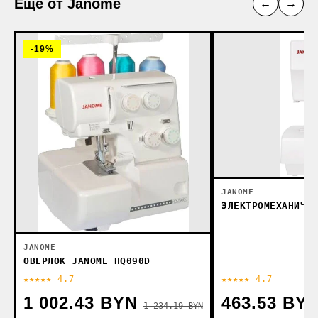
Ещё от Janome
←
→
-19%
JANOME
ЭЛЕКТРОМЕХАНИЧЕС
JANOME
ОВЕРЛОК JANOME HQ090D
★★★★★ 4.7
★★★★★ 4.7
1 002.43 BYN
463.53 BY
1 234.19 BYN