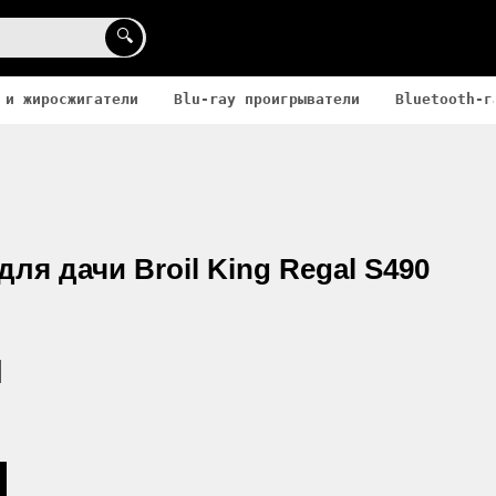
🔍
 и жиросжигатели
Blu-ray проигрыватели
Bluetooth-г
ля дачи Broil King Regal S490
N