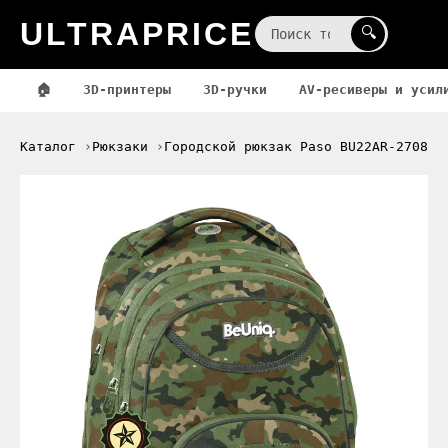
ULTRAPRICE
☰
🔍
🏠
3D-принтеры
3D-ручки
AV-ресиверы и усил
Каталог
Рюкзаки
Городской рюкзак Paso BU22AR-2708