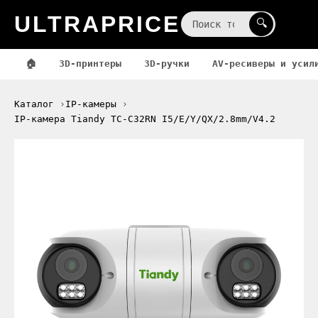
ULTRAPRICE
☰
🔍
🏠
3D-принтеры
3D-ручки
AV-ресиверы и усил
Каталог
IP-камеры
IP-камера Tiandy TC-C32RN I5/E/Y/QX/2.8mm/V4.2