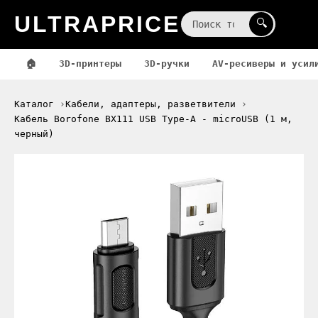
ULTRAPRICE
☰
🔍
🏠
3D-принтеры
3D-ручки
AV-ресиверы и усил
Каталог
Кабели, адаптеры, разветвители
Кабель Borofone BX111 USB Type-A - microUSB (1 м,
черный)