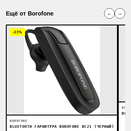
Ещё от Borofone
←
→
-23%
BORO
BLU
BOROFONE
BLUETOOTH ГАРНИТУРА BOROFONE BC21 (ЧЕРНЫЙ)