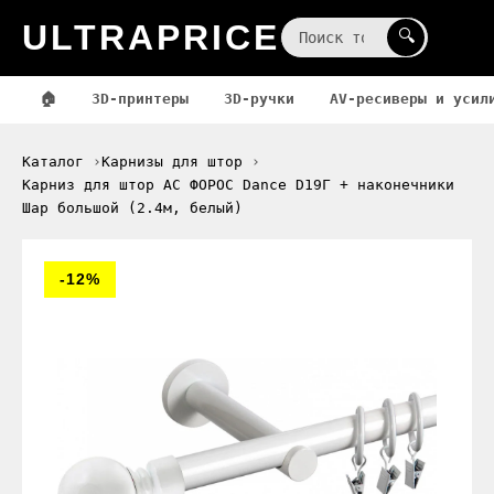
ULTRAPRICE
☰
🔍
🏠
3D-принтеры
3D-ручки
AV-ресиверы и усил
Каталог
Карнизы для штор
Карниз для штор АС ФОРОС Dance D19Г + наконечники
Шар большой (2.4м, белый)
-12%