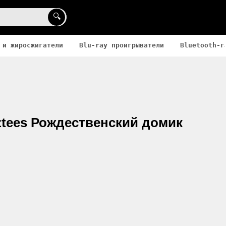
🔍
 и жиросжигатели
Blu-ray проигрыватели
Bluetooth-г
ztees Рождественский домик