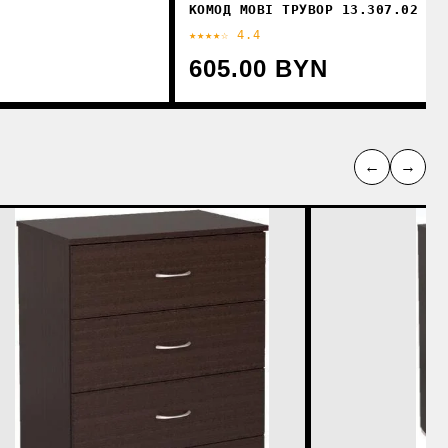
КОМОД MOBI ТРУВОР 13.307.02 (Д
★★★★☆ 4.4
605.00 BYN
←
→