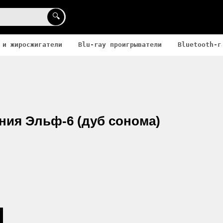
🔍
 и жиросжигатели
Blu-ray проигрыватели
Bluetooth-г
ния Эльф-6 (дуб сонома)