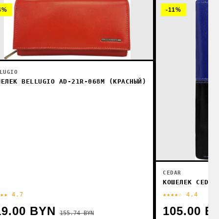
4%
-11%
LUGIO
ШЕЛЕК BELLUGIO AD-21R-068M (КРАСНЫЙ)
CEDAR
КОШЕЛЕК CEDAR
★★ 4.7
★★★★☆ 4.4
19.00 BYN
105.00 B
155.74 BYN