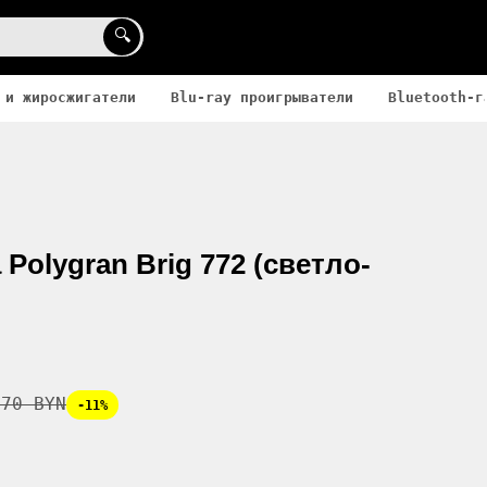
🔍
 и жиросжигатели
Blu-ray проигрыватели
Bluetooth-г
Polygran Brig 772 (светло-
.70 BYN
-11%