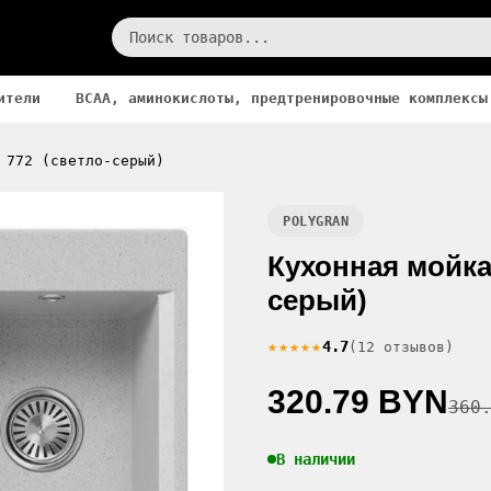
ители
BCAA, аминокислоты, предтренировочные комплексы
 772 (светло-серый)
POLYGRAN
Кухонная мойка 
серый)
★★★★★
4.7
(12 отзывов)
320.79 BYN
360
В наличии