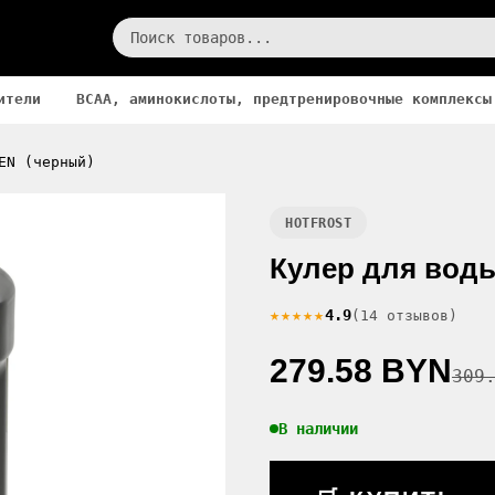
ители
BCAA, аминокислоты, предтренировочные комплексы
EN (черный)
HOTFROST
Кулер для воды
★★★★★
4.9
(14 отзывов)
279.58 BYN
309
В наличии