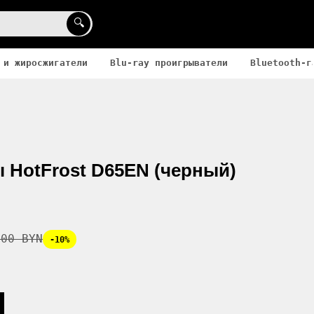
🔍
 и жиросжигатели
Blu-ray проигрыватели
Bluetooth-г
 HotFrost D65EN (черный)
.00 BYN
-10%