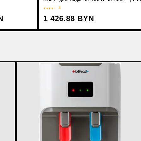
★★★★☆ 4
N
1 426.88 BYN