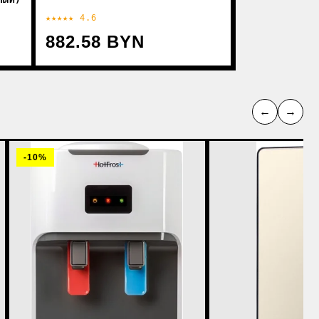
★★★★★ 4.6
882.58 BYN
←
→
-10%