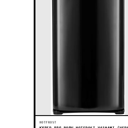
HOTFROST
КУЛЕР ДЛЯ ВОДЫ HOTFROST V450AMI (ЧЕР