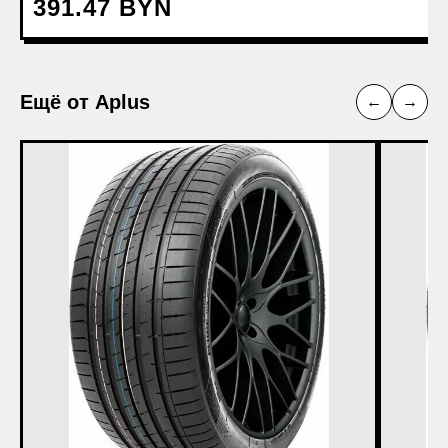
391.47 BYN
Ещё от Aplus
←
→