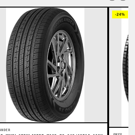
-24%
ANDER
ONYX