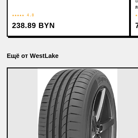
G
Л
★★★★★ 4.8
★
238.89 BYN
Ещё от WestLake