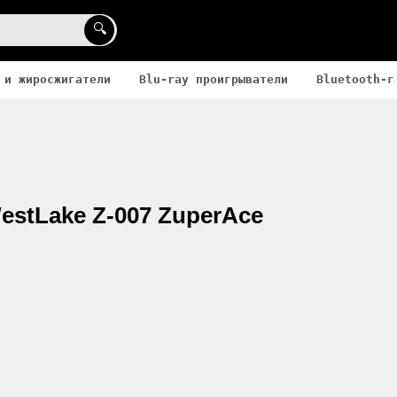
🔍
 и жиросжигатели
Blu-ray проигрыватели
Bluetooth-г
stLake Z-007 ZuperAce