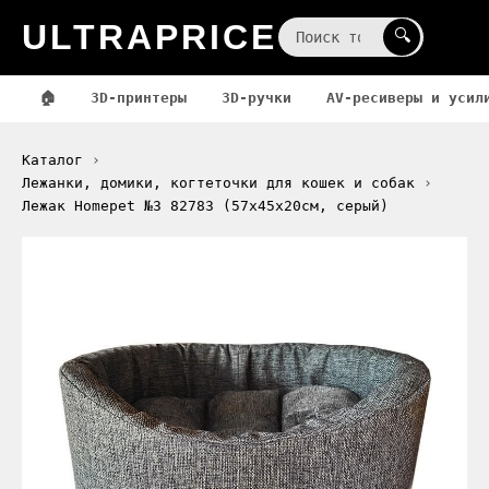
ULTRAPRICE
☰
🔍
🏠
3D-принтеры
3D-ручки
AV-ресиверы и усил
Каталог
Лежанки, домики, когтеточки для кошек и собак
Лежак Homepet №3 82783 (57x45x20см, серый)