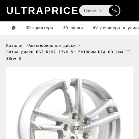
ULTRAPRICE
☰
🔍
🏠
3D-принтеры
3D-ручки
AV-ресиверы и усил
Каталог
Автомобильные диски
Литые диски RST R197 17x6.5" 5x108мм DIA 60.1мм ET
33мм S