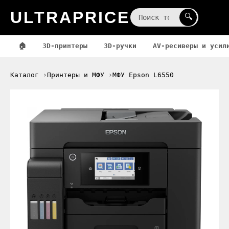
ULTRAPRICE
☰
🔍
🏠
3D-принтеры
3D-ручки
AV-ресиверы и усил
Каталог
Принтеры и МФУ
МФУ Epson L6550