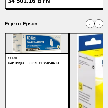
34 501.16 BYN
Ещё от Epson
←
→
EPSON
КАРТРИДЖ EPSON C13S050614