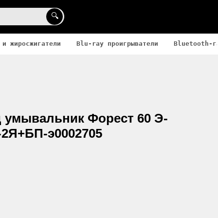
🔍
 и жиросжигатели
Blu-ray проигрыватели
Bluetooth-г
д умывальник Форест 60 Э-
-2Я+БП-э0002705