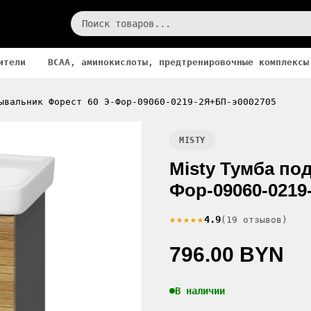
ители
BCAA, аминокислоты, предтренировочные комплексы
ывальник Форест 60 Э-Фор-09060-0219-2Я+БП-э0002705
MISTY
Misty Тумба по
Фор-09060-0219
★★★★★
4.9
(19 отзывов)
796.00 BYN
В наличии