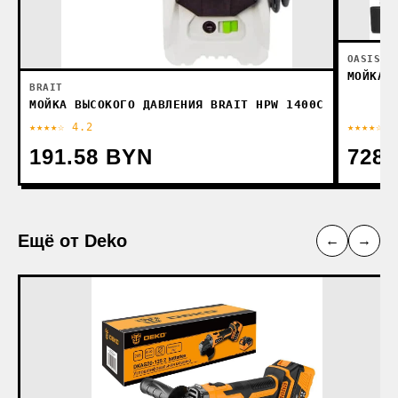
OASIS
МОЙКА 
BRAIT
МОЙКА ВЫСОКОГО ДАВЛЕНИЯ BRAIT HPW 1400C
★★★★☆ 4.2
★★★★☆ 4
191.58 BYN
728.
Ещё от Deko
←
→