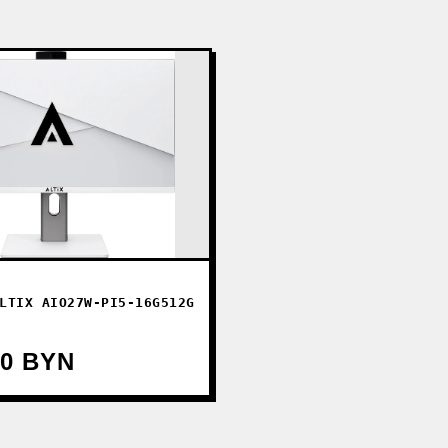
LTIX AIO27W-PI5-16G512G
20 BYN