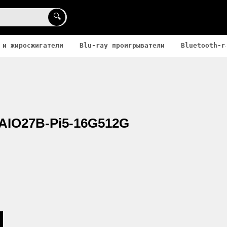
🔍
 и жиросжигатели
Blu-ray проигрыватели
Bluetooth-г
 AIO27B-Pi5-16G512G