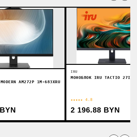
IRU
МОНОБЛОК IRU TACTIO 27IM 
 MODERN AM272P 1M-683XRU
★★★★★ 4.8
 BYN
2 196.88 BYN