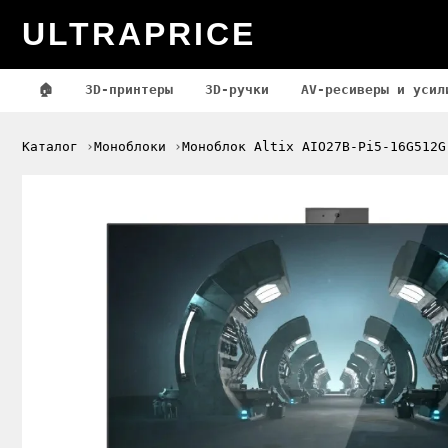
ULTRAPRICE
🏠
3D-принтеры
3D-ручки
AV-ресиверы и усил
Каталог
Моноблоки
Моноблок Altix AIO27B-Pi5-16G512G