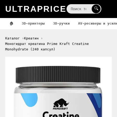
ULTRAPRICE
☰
🔍
🏠
3D-принтеры
3D-ручки
AV-ресиверы и усил
Каталог
Креатин
Моногидрат креатина Prime Kraft Creatine
Monohydrate (240 капсул)