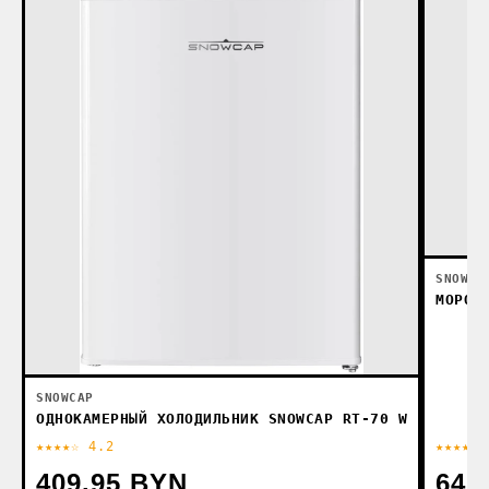
SNOWCA
МОРОЗ
SNOWCAP
ОДНОКАМЕРНЫЙ ХОЛОДИЛЬНИК SNOWCAP RT-70 W
★★★★☆ 4.2
★★★★★ 
409.95 BYN
642