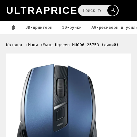
ULTRAPRICE
☰
🔍
🏠
3D-принтеры
3D-ручки
AV-ресиверы и усил
Каталог
Мыши
Мышь Ugreen MU006 25753 (синий)