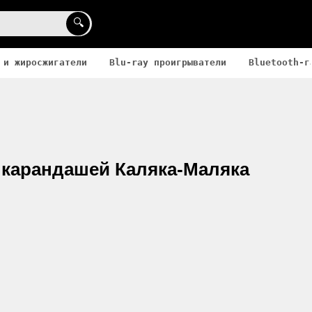
🔍
 и жиросжигатели
Blu-ray проигрыватели
Bluetooth-г
 карандашей Каляка-Маляка