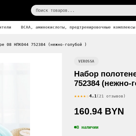
ители
BCAA, аминокислоты, предтренировочные комплексы
pe 08 НПК044 752384 (нежно-голубой )
VEROSSA
Набор полотене
752384 (нежно-г
★★★★☆
4.1
(21 отзывов)
160.94 BYN
В наличии