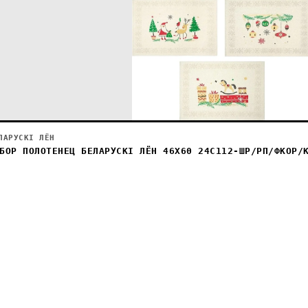
ЛАРУСКІ ЛЁН
БОР ПОЛОТЕНЕЦ БЕЛАРУСКІ ЛЁН 46Х60 24С112-ШР/РП/ФКОР/