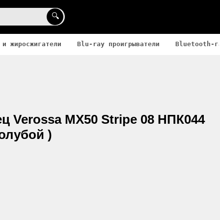
🔍
 и жиросжигатели
Blu-ray проигрыватели
Bluetooth-г
ц Verossa МХ50 Stripe 08 НПК044
олубой )