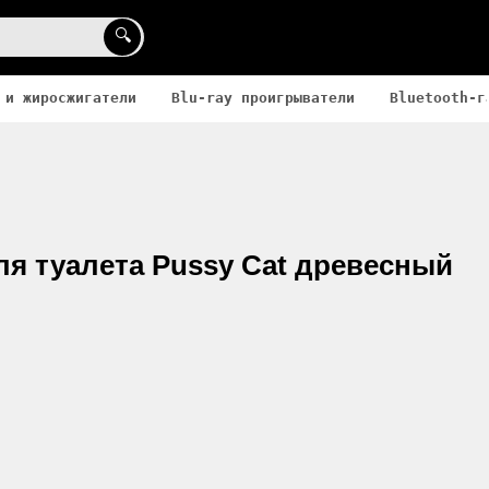
🔍
 и жиросжигатели
Blu-ray проигрыватели
Bluetooth-г
я туалета Pussy Cat древесный