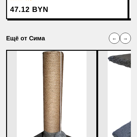
47.12 BYN
6
Ещё от Сима
←
→