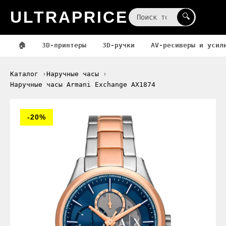
ULTRAPRICE
☰
🔍
🏠
3D-принтеры
3D-ручки
AV-ресиверы и усил
Каталог
Наручные часы
Наручные часы Armani Exchange AX1874
-20%