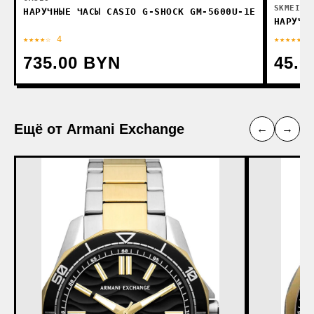
SKMEI
НАРУЧНЫЕ ЧАСЫ CASIO G-SHOCK GM-5600U-1E
НАРУЧН
★★★★☆ 4
★★★★★ 4
735.00 BYN
45.0
Ещё от Armani Exchange
←
→