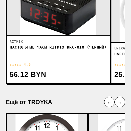
RITMIX
НАСТОЛЬНЫЕ ЧАСЫ RITMIX RRC-818 (ЧЕРНЫЙ)
ENERGY
НАСТЕН
★★★★★ 4.9
★★★★☆ 4
56.12 BYN
25.3
Ещё от TROYKA
←
→