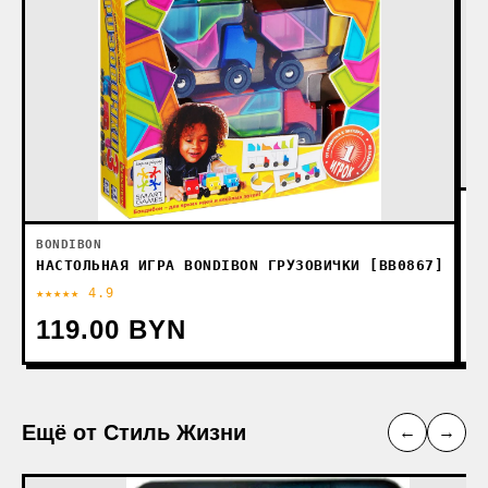
ЗВ
Д
BONDIBON
НАСТОЛЬНАЯ ИГРА BONDIBON ГРУЗОВИЧКИ [ВВ0867]
★★★★★ 4.9
★
119.00 BYN
4
Ещё от Стиль Жизни
←
→