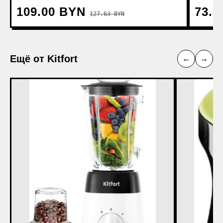
109.00 BYN
73.3
127.63 BYN
Ещё от Kitfort
←
→