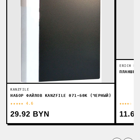
ERICH KR
ПЛАНШЕТ
KANZFILE
НАБОР ФАЙЛОВ KANZFILE 071-60K (ЧЕРНЫЙ)
★★★★★ 4.6
★★★★☆ 4
29.92 BYN
11.6