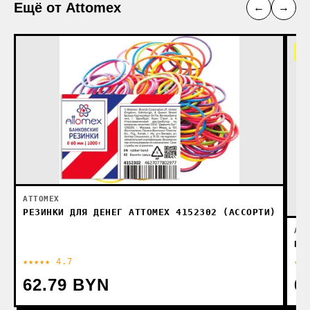
Ещё от Attomex
←
→
-
ATTOMEX
РЕЗИНКИ ДЛЯ ДЕНЕГ ATTOMEX 4152302 (АССОРТИ)
ATT
ПА
★★★★★ 4.7
★★
62.79 BYN
6