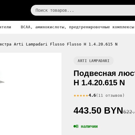
ители
BCAA, аминокислоты, предтренировочные комплексы
юстра Arti Lampadari Flusso Flusso H 1.4.20.615 N
ARTI LAMPADARI
Подвесная люст
H 1.4.20.615 N
★★★★★
4.6
(11 отзывов)
443.50 BYN
622
В наличии