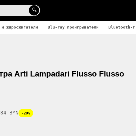
🔍
 и жиросжигатели
Blu-ray проигрыватели
Bluetooth-г
ра Arti Lampadari Flusso Flusso
.84 BYN
-29%