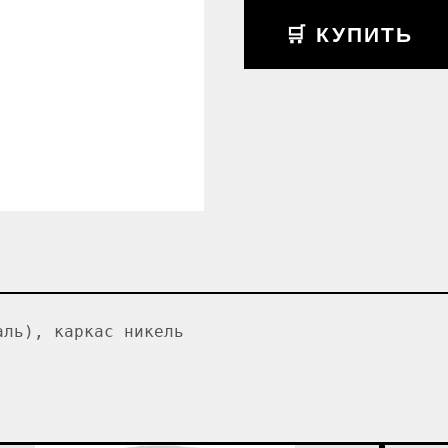
🛒 КУПИТЬ
аль), каркас никель