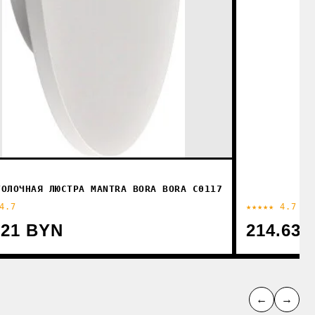
ТОЛОЧНАЯ ЛЮСТРА MANTRA BORA BORA C0117
4.7
★★★★★ 4.7
.21 BYN
214.63 
←
→