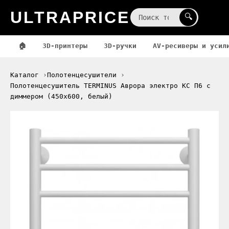
ULTRAPRICE
☰
🔍
🏠
3D-принтеры
3D-ручки
AV-ресиверы и усил
Каталог
Полотенцесушители
Полотенцесушитель TERMINUS Аврора электро КС П6 с
диммером (450x600, белый)