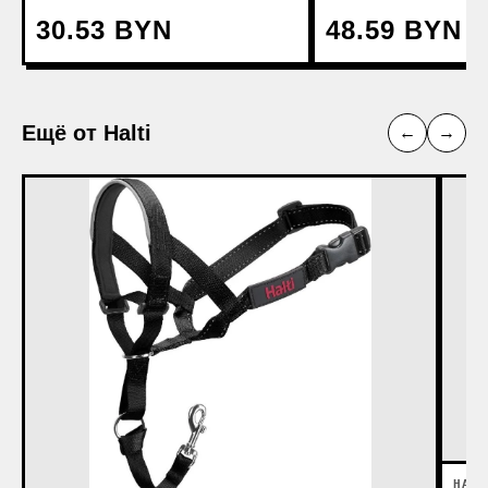
30.53 BYN
48.59 BYN
Ещё от Halti
←
→
HALT