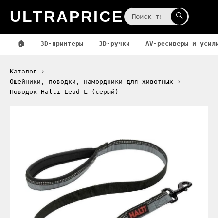
ULTRAPRICE
☰
🔍
🏠
3D-принтеры
3D-ручки
AV-ресиверы и усил
Каталог
Ошейники, поводки, намордники для животных
Поводок Halti Lead L (серый)