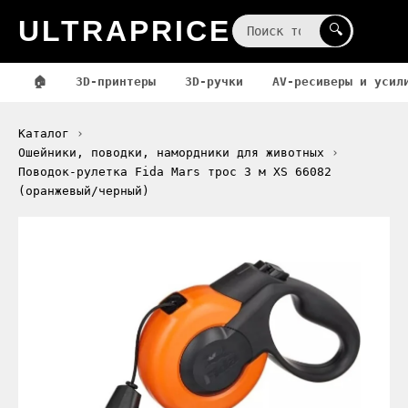
ULTRAPRICE
☰
🔍
🏠
3D-принтеры
3D-ручки
AV-ресиверы и усил
Каталог
Ошейники, поводки, намордники для животных
Поводок-рулетка Fida Mars трос 3 м XS 66082
(оранжевый/черный)