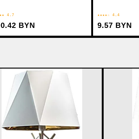
★★ 4.7
★★★★☆ 4.4
00.42 BYN
9.57 BYN