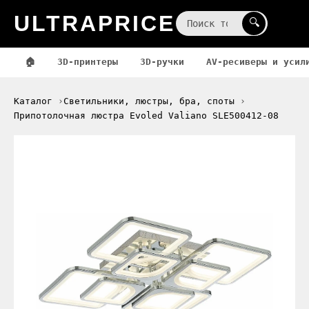
ULTRAPRICE
☰
🔍
🏠
3D-принтеры
3D-ручки
AV-ресиверы и усил
Каталог
Светильники, люстры, бра, споты
Припотолочная люстра Evoled Valiano SLE500412-08